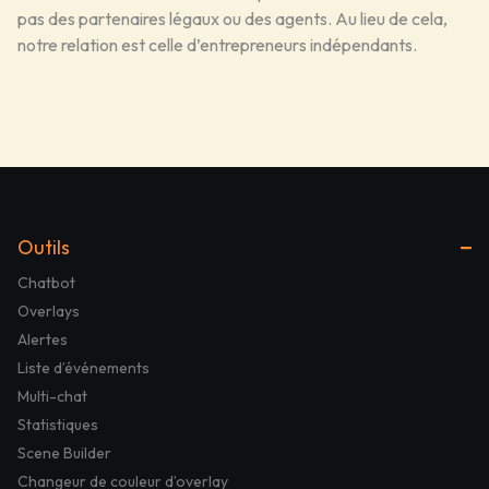
pas des partenaires légaux ou des agents. Au lieu de cela,
notre relation est celle d’entrepreneurs indépendants.
Outils
Chatbot
Overlays
Alertes
Liste d’événements
Multi-chat
Statistiques
Scene Builder
Changeur de couleur d’overlay