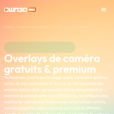
HOME
»
FONCTIONNALITÉS
»
OVERLAYS DE CAMÉRA
Overlays de caméra
gratuits & premium
Ta facecam, c’est là que la magie opère. Le sourire après un
clutch, le choc instantané, le fou rire qui fait spammer des
emotes dans le chat. Les overlays de caméra gardent ce
moment au premier plan. Sur OWN3D Pro, tu configures ton
overlay de cam dans le Scene Builder et tu l’utilises comme
source navigateur dans n’importe quel Outil de diffusion.