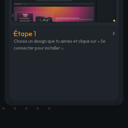
É
Étape 1
Co
Choisis un design que tu aimes et clique sur « Se
pr
connecter pour installer ».
In
.