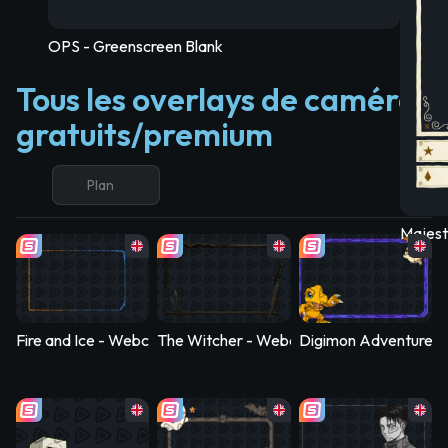
OPS - Greenscreen Blank
Tous les overlays de caméra
gratuits/premium
Plan
Majest
Fire and Ice - Webcam Blank
The Witcher - Webcam Blank
Digimon Adventure 