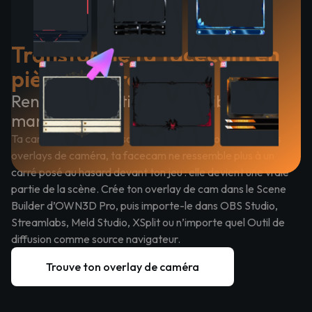
Transforme ta facecam en
pièce maîtresse
Rends tes réactions impossibles à
manquer
Ta caméra, c’est ta personnalité et ton histoire. Avec des
overlays de caméra, ta facecam ne ressemble plus à un
carré posé au hasard devant ton jeu : elle devient une vraie
partie de la scène. Crée ton overlay de cam dans le Scene
Builder d’OWN3D Pro, puis importe-le dans OBS Studio,
Streamlabs, Meld Studio, XSplit ou n’importe quel Outil de
diffusion comme source navigateur.
Trouve ton overlay de caméra