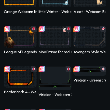
Orange Webcam frame with lightning - Webcam Blank
little Winter - Webcam Blank
A cat - Webcam Blan
League of Legends - Bard Frame - Webcam Blank
MooFrame for real Cows - Webcam Blank
Avengers Style Web
Viridian - Greenscree
Borderlands 4 - Webcam Blank
Viridian - Webcam 2 Panels