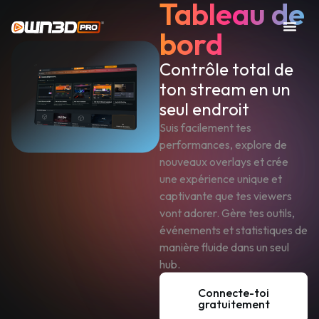
Tableau de
bord
Contrôle total de
ton stream en un
seul endroit
Suis facilement tes
performances, explore de
nouveaux overlays et crée
une expérience unique et
captivante que tes viewers
vont adorer. Gère tes outils,
événements et statistiques de
manière fluide dans un seul
hub.
Connecte-toi
gratuitement