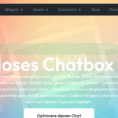
Widgets
Assets
Extensions
Store
Prei
loses Chatbox
deinen Stream lebendig macht, also gib ihm die Bühne. Mit unser
tes und Insider Teil der Show, direkt sichtbar im Stream. Du bes
be und Kick, damit sich deine Community wirklich wahrgenommen f
ktiv und mittendrin. Hol dir das kostenlose Chatbox Widget, nutze es
und mach deinen Chat zum Highlight.
Optimiere deinen Chat