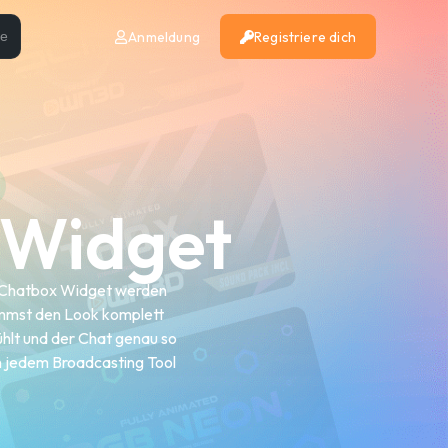
Anmeldung
Registriere dich
se
 Widget
em Chatbox Widget werden
timmst den Look komplett
ühlt und der Chat genau so
 in jedem Broadcasting Tool