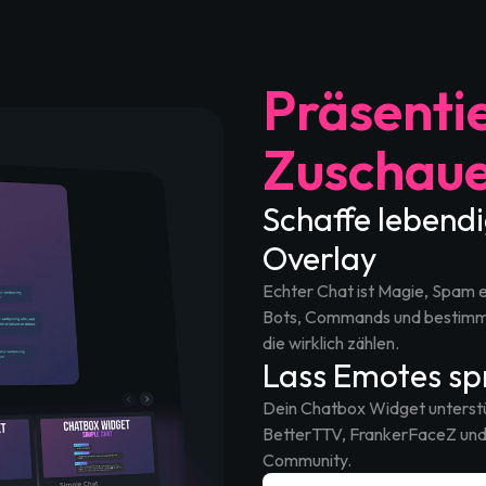
Präsentie
Zuschau
Schaffe lebend
Overlay
Echter Chat ist Magie, Spam 
Bots, Commands und bestimmte
die wirklich zählen.
Lass Emotes sp
Dein Chatbox Widget unterst
BetterTTV, FrankerFaceZ und 7
Community.