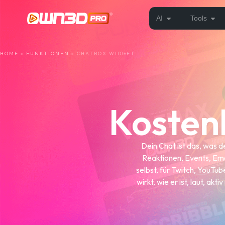
AI
Tools
HOME
»
FUNKTIONEN
»
CHATBOX WIDGET
Kosten
Dein Chat ist das, was 
Reaktionen, Events, Emo
selbst, für Twitch, YouTu
wirkt, wie er ist, laut, a