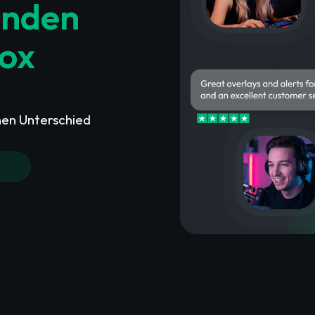
unden
box
nen Unterschied