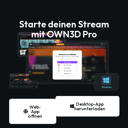
Starte deinen Stream
mit OWN3D Pro
Desktop-App
Web-
herunterladen
App
öffnen