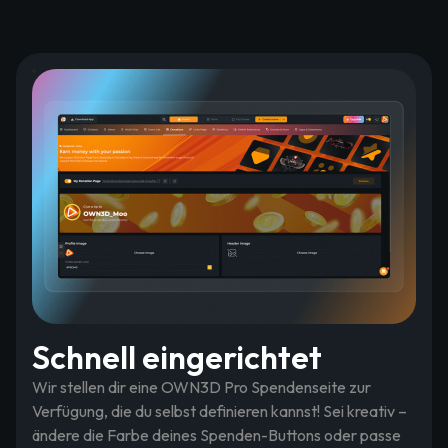
Schnell eingerichtet
Wir stellen dir eine OWN3D Pro Spendenseite zur
Verfügung, die du selbst definieren kannst! Sei kreativ –
ändere die Farbe deines Spenden-Buttons oder passe