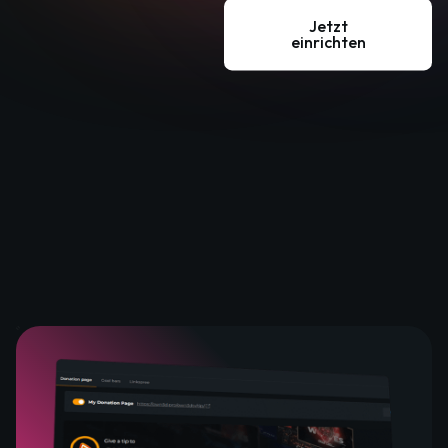
Jetzt
einrichten