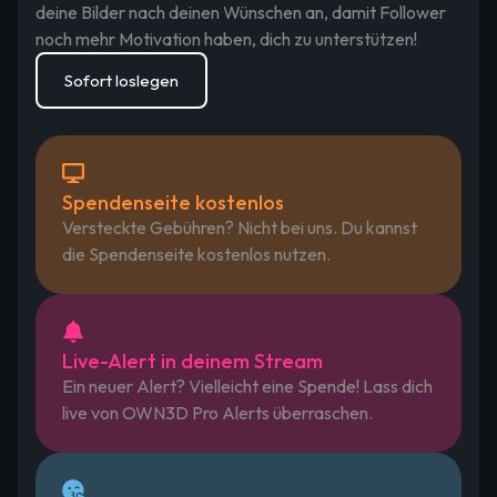
deine Bilder nach deinen Wünschen an, damit Follower
noch mehr Motivation haben, dich zu unterstützen!
Sofort loslegen
Spendenseite kostenlos
Versteckte Gebühren? Nicht bei uns. Du kannst
die Spendenseite kostenlos nutzen.
Live-Alert in deinem Stream
Ein neuer Alert? Vielleicht eine Spende! Lass dich
live von OWN3D Pro Alerts überraschen.