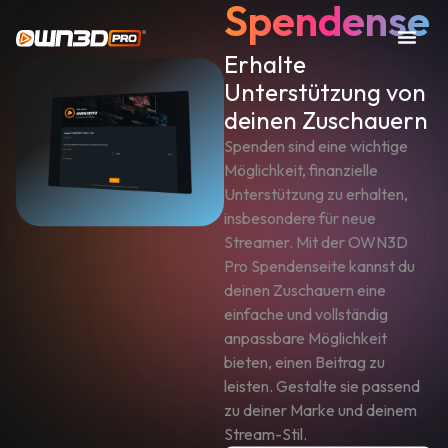
Spendensei
Erhalte
Unterstützung von
deinen Zuschauern
Spenden sind eine wichtige
Möglichkeit, finanzielle
Unterstützung zu erhalten,
insbesondere für neue
Streamer. Mit der OWN3D
Pro Spendenseite kannst du
deinen Zuschauern eine
einfache und vollständig
anpassbare Möglichkeit
bieten, einen Beitrag zu
leisten. Gestalte sie passend
zu deiner Marke und deinem
Stream-Stil.