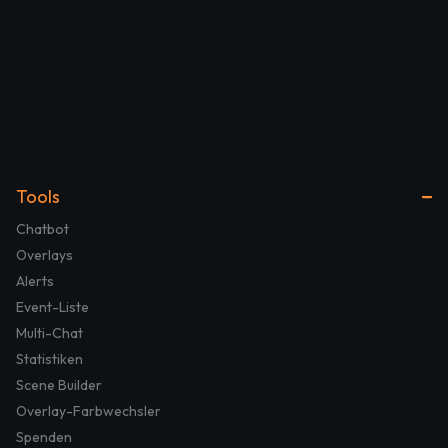
Tools
Chatbot
Overlays
Alerts
Event-Liste
Multi-Chat
Statistiken
Scene Builder
Overlay-Farbwechsler
Spenden