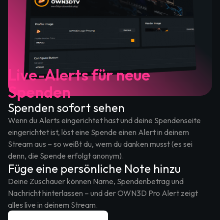
Live-Alerts für neue
Spenden
Spenden sofort sehen
Wenn du Alerts eingerichtet hast und deine Spendenseite
eingerichtet ist, löst eine Spende einen Alert in deinem
Stream aus – so weißt du, wem du danken musst (es sei
denn, die Spende erfolgt anonym).
Füge eine persönliche Note hinzu
Deine Zuschauer können Name, Spendenbetrag und
Nachricht hinterlassen – und der OWN3D Pro Alert zeigt
alles live in deinem Stream.