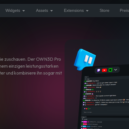
Widgets
Assets
Extensions
Store
Prei
 sie zuschauen. Der OWN3D Pro
inem einzigen leistungsstarken
ter und kombiniere ihn sogar mit