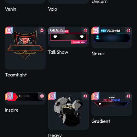
Unicorn
Venin
Valo
GRATIS
TalkShow
Nexus
Teamfight
Inspire
Gradient
Heavy