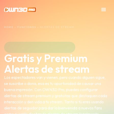
HOME
»
FUNCIONES
»
ALERTAS DE STREAM
Gratis y Premium
Alertas de stream
Los espectadores van y vienen, pero cuando alguien sigue,
se suscribe o dona, esa es tu oportunidad de causar una
buena impresión. Con OWN3D Pro, puedes configurar
alertas de stream premium y gratuitas que destaquen cada
interacción y den vida a tu stream. Tanto si tú eres usando
alertas de seguidor para dar la bienvenida a nuevos fans