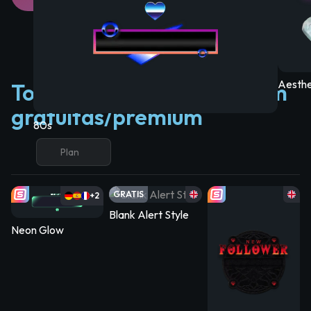
Aesthe
Todas las alertas de stream
gratuitas/premium
80s
Plan
GRATIS
+2
Blank Alert Style
Neon Glow