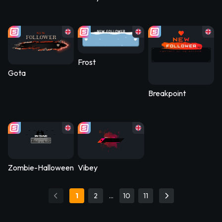
Frost
Gota
Breakpoint
Zombie-Halloween2020
Vibey
1
2
…
10
11