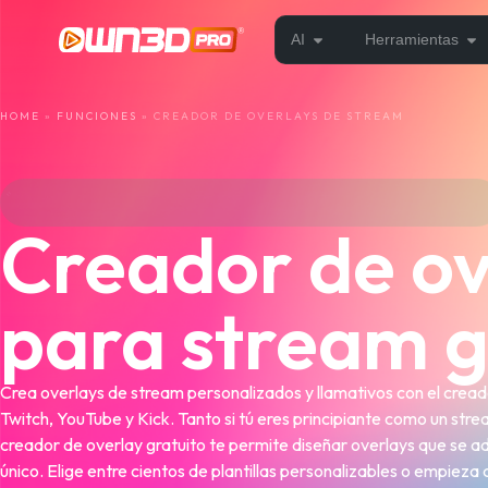
AI
Herramientas
HOME
»
FUNCIONES
»
CREADOR DE OVERLAYS DE STREAM
Creador de ov
para stream g
Crea overlays de stream personalizados y llamativos con el crea
Twitch, YouTube y Kick. Tanto si tú eres principiante como un st
creador de overlay gratuito te permite diseñar overlays que se a
único. Elige entre cientos de plantillas personalizables o empieza