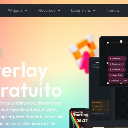
Widgets
Recursos
Extensions
Tienda
erlay
ratuito
dor de overlay para stream para
reamer experimentado, nuestro
dapten perfectamente a tu estilo
 desde cero utilizando más de