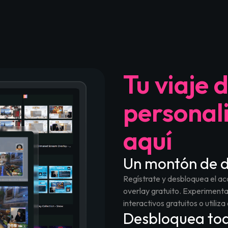
n
 Overlay - SYS_CORE
Marathon Animated Stream Overlay - K
Resid
Tu viaje 
personal
aquí
Un montón de d
Regístrate y desbloquea el ac
lay – Nightspire
equiem Animated Stream Overlay – Umbrequiem
ARC Raiders Animated Stream Overlay 
Escap
overlay gratuito. Experimenta
interactivos gratuitos o utiliza
Desbloquea tod