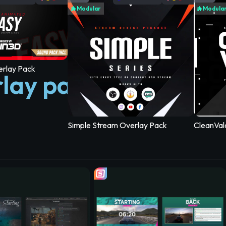
Modular
Modula
erlay Pack
rlay para stream
Simple Stream Overlay Pack
CleanVal