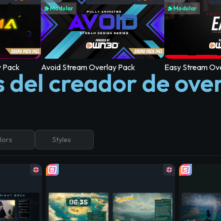
Modular
Modular
 Pack
Avoid Stream Overlay Pack
Easy Stream Ov
s del creador de ove
lors
Styles
lay Pack
Easy Stream Overlay Pack