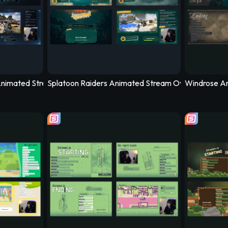
nimated Stream Overlay - Reclaimer
Splatoon Raiders Animated Stream Overlay - Inkru
Windrose An
Simple Stre