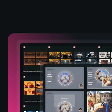
tream Overlay – Oathtaker
Pokopia Animated Stream Overlay – Pockethave
Animated Stream
 Animated Stream Overlay – Netherglow
World of Warcraft Midnight Animated Stream Over
Resident Evil R