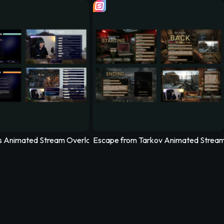
ay – Woodlume
 Simulator Animated Stream Overlay – Logistica
– Umbrequiem
 Animated Stream Overlay – Arcfall
Escape from Tarkov Animated Stream