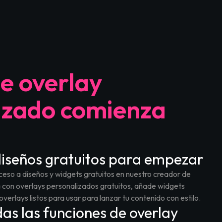
illvector
ent Evil Requiem Animated Stream Overlay – Dirgeveil
de overlay
izado comienza
iseños gratuitos para empezar
ceso a diseños y widgets gratuitos en nuestro creador de
– Arcfall
e from Tarkov Animated Stream Overlay - Hideout
 con overlays personalizados gratuitos, añade widgets
 overlays listos para usar para lanzar tu contenido con estilo.
as las funciones de overlay