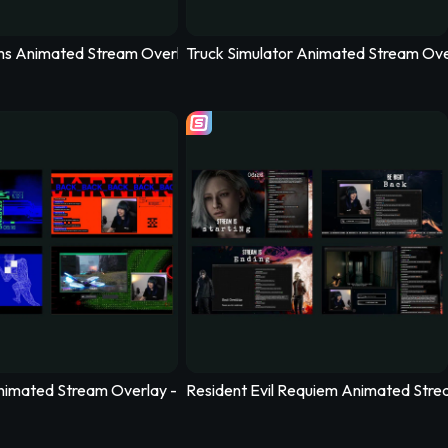
ix
ms Animated Stream Overlay – Woodlume
Truck Simulator Animated Stream Over
Stormtide
 Horizon 6 Animated Stream Overlay - Slipstream
imated Stream Overlay - Killvector
Resident Evil Requiem Animated Strea