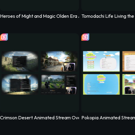
Heroes of Might and Magic Olden Era Animated Stream Overlay 
Tomodachi Life Living th
verlay – PalSync
Halo Campaign Evolved Animated Stream Overlay
Splatoon Raiders
Crimson Desert Animated Stream Overlay – Oathtaker
Pokopia Animated Strea