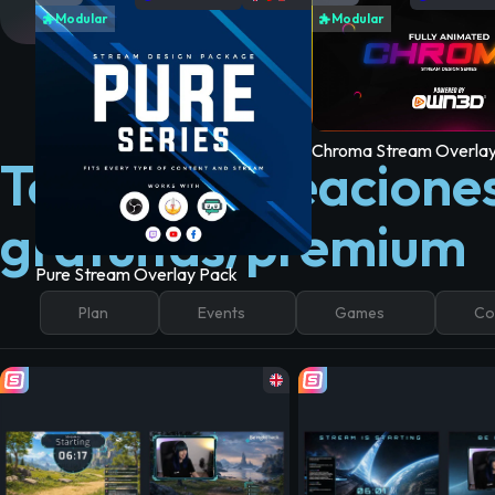
Modular
Modular
Chroma Stream Overlay
Todas las creacione
gratuitas/premium
Pure Stream Overlay Pack
Plan
Events
Games
Co
Chroma Stream Overlay Pack
Avoid Stream Over