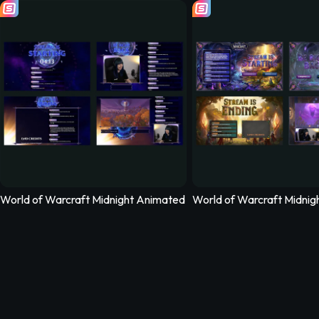
Olden Era Animated Stream Overlay - Hexrealm
Tomodachi Life Living the Dream Animated Strea
Retro Games Ani
World of Warcraft Midnight Animated Stream Overlay – Netherg
World of Warcraft Midnig