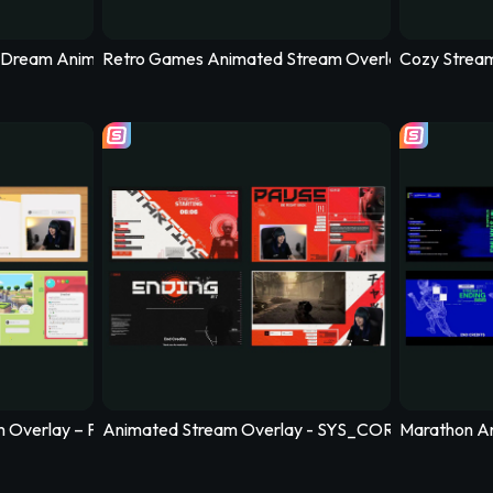
- Hexrealm
e Dream Animated Stream Overlay - Utopia
Retro Games Animated Stream Overlay – DotMatr
Cozy Strea
 - Reclaimer
 Animated Stream Overlay - Inkrush
Windrose Animated Stream Overlay - 
Forza
m Overlay – Pockethaven
Animated Stream Overlay - SYS_CORE
Marathon An