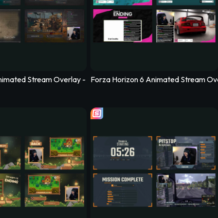
sh
imated Stream Overlay - Stormtide
Forza Horizon 6 Animated Stream Ove
am Overlay Pack
CleanValo Stream Overlay Pack
PixelW