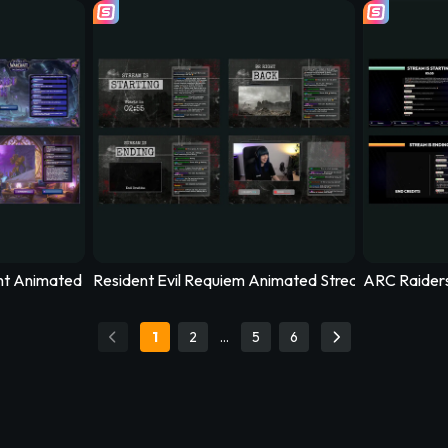
m Overlay - Utopia
mated Stream Overlay – DotMatrix
Cozy Streams Animated Stream Overl
Truck
low
ht Animated Stream Overlay – Nightspire
Resident Evil Requiem Animated Stream Overlay 
ARC Raiders
1
2
…
5
6