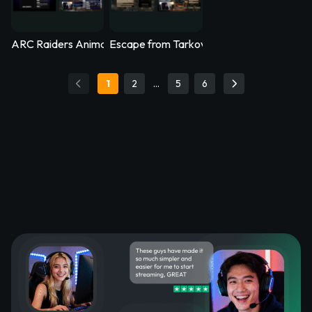
ARC Raiders Animated Stream Overlay – Arcfall
Escape from Tarkov Animated Stream Ove
1
2
…
5
6