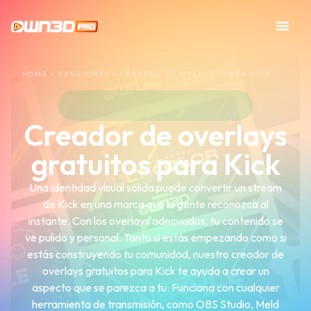
HOME
»
FUNCIONES
»
CREADOR DE OVERLAY PARA KICK
Creador de overlays
gratuitos para Kick
Una identidad visual sólida puede convertir un stream
de Kick en una marca que la gente reconozca al
instante. Con los overlays adecuados, tu contenido se
ve pulido y personal. Tanto si estás empezando como si
estás construyendo tu comunidad, nuestro creador de
overlays gratuitos para Kick te ayuda a crear un
aspecto que se parezca a tu. Funciona con cualquier
herramienta de transmisión, como OBS Studio, Meld