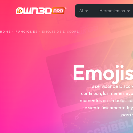
AI
Herramientas
HOME
»
FUNCIONES
»
EMOJIS DE DISCORD
Emoji
Tu servidor de Disco
continúan, los memes evol
momentos en símbolos comp
se siente únicamente tuy
para s