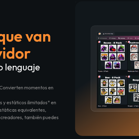
 que van
vidor
 lenguaje
Cactus - 8 Pack
Barba
d. Convierten momentos en
y estáticos ilimitados* en
táticas equivalentes,
a creadores, también puedes