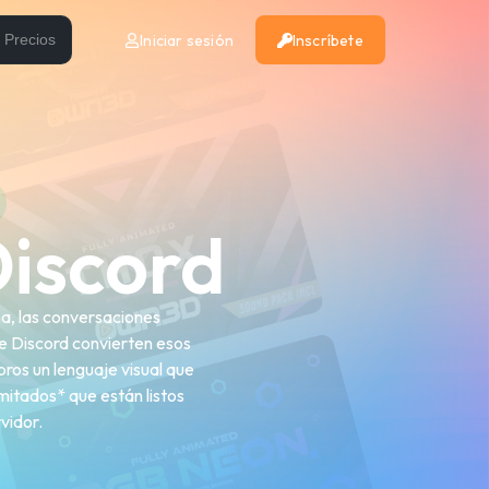
Iniciar sesión
Inscríbete
Precios
iscord
a, las conversaciones
e Discord convierten esos
ros un lenguaje visual que
mitados* que están listos
rvidor.