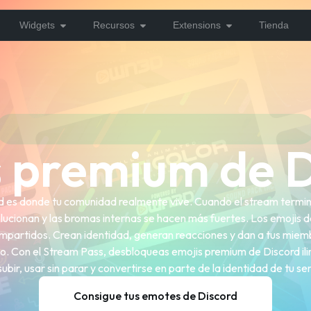
Widgets
Recursos
Extensions
Tienda
s premium de D
rd es donde tu comunidad realmente vive. Cuando el stream termin
ucionan y las bromas internas se hacen más fuertes. Los emojis d
artidos. Crean identidad, generan reacciones y dan a tus miemb
o. Con el Stream Pass, desbloqueas emojis premium de Discord ili
ubir, usar sin parar y convertirse en parte de la identidad de tu se
Consigue tus emotes de Discord