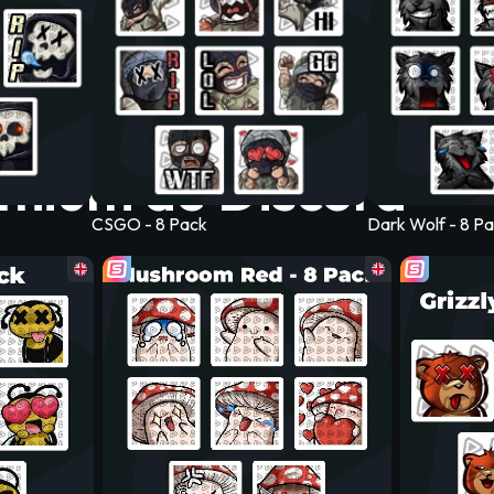
emium de Discord
CSGO - 8 Pack
Dark Wolf - 8 P