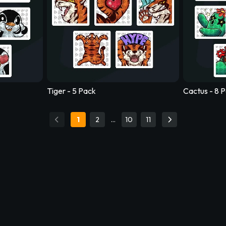
Eagle - 8 Pack
Angel
Tiger - 5 Pack
Cactus - 8 
1
2
…
10
11
ck
Chameleon - 5 Pack
Snowm