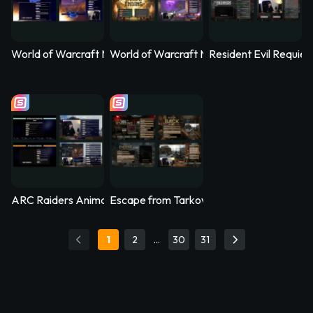
World of Warcraft Midnight Animated Stream Overlay – Nethe
World of Warcraft Midnight Animated Str
Resident Evil Requi
ARC Raiders Animated Stream Overlay – Arcfall
Escape from Tarkov Animated Stream Ove
1
2
…
30
31