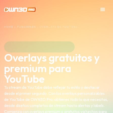
HOME
»
FUNCIONES
»
OVERLAYS DE YOUTUBE
Overlays gratuitos y
premium para
YouTube
Tu stream de YouTube debe reflejar tu estilo y destacar
desde el primer segundo. Con los overlays personalizables
de YouTube de OWN3D Pro, obtienes todo lo que necesitas,
desde diseños completos de stream hasta alertas y labels.
Comienza con overlays premium o gratuitos ya hechos para