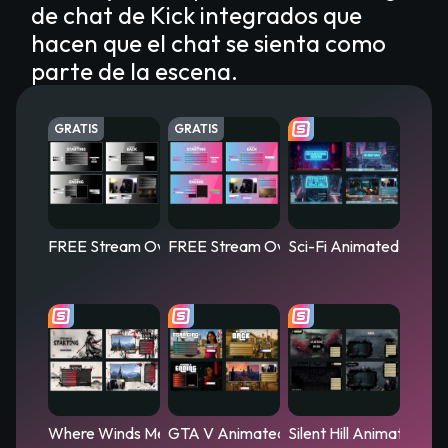
de chat de Kick integrados que
hacen que el chat se sienta como
parte de la escena.
GRATIS
GRATIS
FREE Stream Overlay Collection - Black-White
FREE Stream Overlay Collection - Turqu
Sci-Fi Animated Strea
Where Winds Meet Animated Stream Overlay - Mistborn
GTA V Animated Stream Overlay – Stre
Silent Hill Animated St