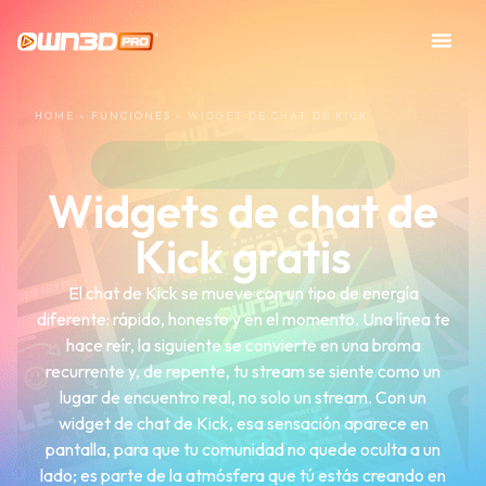
HOME
»
FUNCIONES
»
WIDGET DE CHAT DE KICK
Widgets de chat de
Kick gratis
El chat de Kick se mueve con un tipo de energía
diferente: rápido, honesto y en el momento. Una línea te
hace reír, la siguiente se convierte en una broma
recurrente y, de repente, tu stream se siente como un
lugar de encuentro real, no solo un stream. Con un
widget de chat de Kick, esa sensación aparece en
pantalla, para que tu comunidad no quede oculta a un
lado; es parte de la atmósfera que tú estás creando en