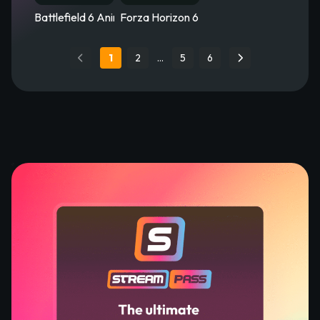
Battlefield 6 Animated Stream Overlay – Firevector
Forza Horizon 6 Animated Stream Overla
1
2
…
5
6