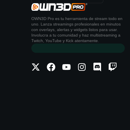
OWN3D Pro es tu herramienta de stream todo en
uno. Lanza streamings profesionales en minutos
con overlays, alertas y widgets listos para usar.
Involucra a tu comunidad y haz multistreaming a
Twitch, YouTube y Kick atentamente.