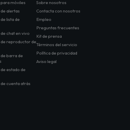
 para móviles
Sobre nosotros
de alertas
Contacta con nosotros
de lista de
Empleo
Preguntas frecuentes
de chat en vivo
Kit de prensa
 de reproductor de
Términos del servicio
Política de privacidad
de barra de
s
Aviso legal
 de estado de
de cuenta atrás