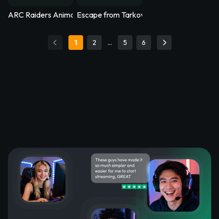
ARC Raiders Animated Stream Overlay – Arcfall
Escape from Tarkov Animated Stream Ove
1
2
…
5
6