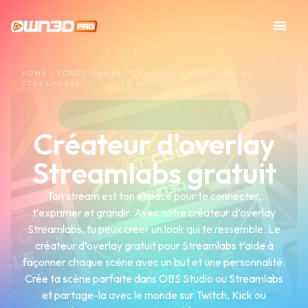
HOME
»
FONCTIONNALITÉS
»
CRÉATEUR D’OVERLAY
STREAMLABS
Créateur d'overlay
Streamlabs gratuit
Ton stream est ton espace pour te connecter,
t’exprimer et grandir. Avec notre créateur d’overlay
Streamlabs, tu peux créer un look qui te ressemble. Le
créateur d’overlay gratuit pour Streamlabs t’aide à
façonner chaque scène avec un but et une personnalité.
Crée ta scène parfaite dans OBS Studio ou Streamlabs
et partage-la avec le monde sur Twitch, Kick ou