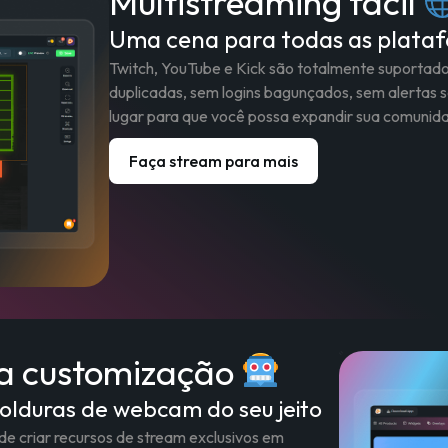
Multistreaming fácil
Uma cena para todas as plata
Twitch, YouTube e Kick são totalmente suportad
duplicadas, sem logins bagunçados, sem alertas
lugar para que você possa expandir sua comuni
Faça stream para mais
ra customização
olduras de webcam do seu jeito
 criar recursos de stream exclusivos em