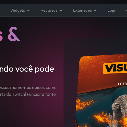
Widgets
Recursos
Extensões
Loja
s &
ando você pode
e esses momentos épicos como
rts do Twitch! Funciona tanto