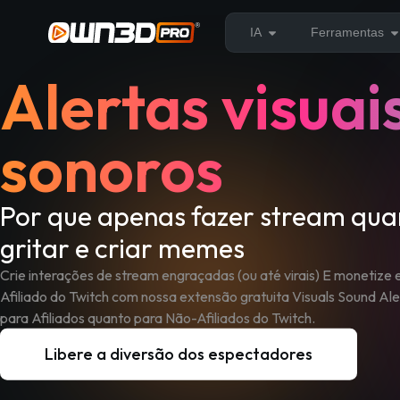
IA
Ferramentas
Alertas visuai
sonoros
Por que apenas fazer stream qu
gritar e criar memes
Crie interações de stream engraçadas (ou até virais) E monetiz
Afiliado do Twitch com nossa extensão gratuita Visuals Sound Ale
para Afiliados quanto para Não-Afiliados do Twitch.
Libere a diversão dos espectadores