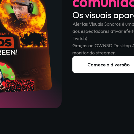
comunid
Os visuais apa
Alertas Visuais Sonoros é um
aos espectadores ativar efeito
Twitch).
Graças ao OWN3D Desktop App,
monitor do streamer.
Comece a diversão