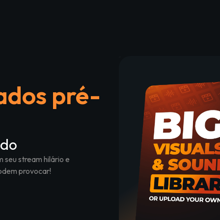
dos pré-
údo
 seu stream hilário e
odem provocar!