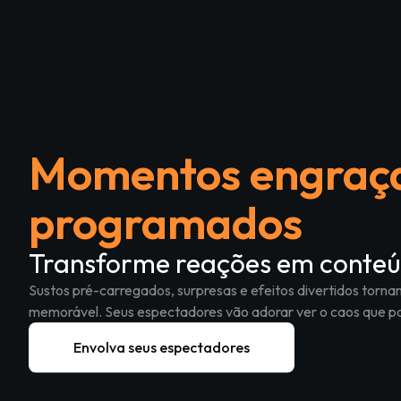
Momentos engraça
programados
Transforme reações em conte
Sustos pré-carregados, surpresas e efeitos divertidos tornam
memorável. Seus espectadores vão adorar ver o caos que p
Envolva seus espectadores