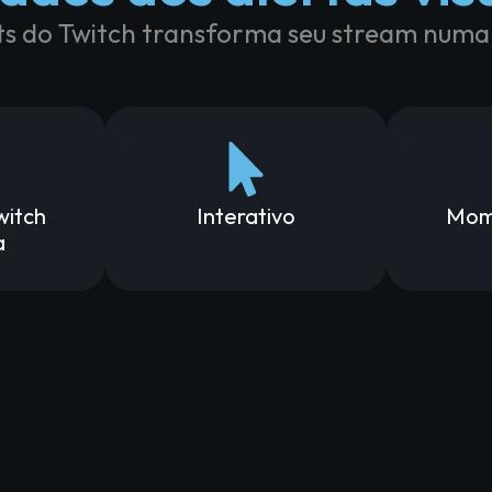
ts do Twitch transforma seu stream numa e
witch
Interativo
Mome
a