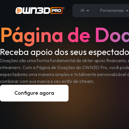
IA
Ferramentas
Página de Do
Receba apoio dos seus espectado
Doações são uma forma fundamental de obter apoio financeiro,
streamers. Com a Página de Doações do OWN3D Pro, você pode
espectadores uma maneira simples e totalmente personalizável de
combinar com sua marca e seu estilo de stream.
Configure agora