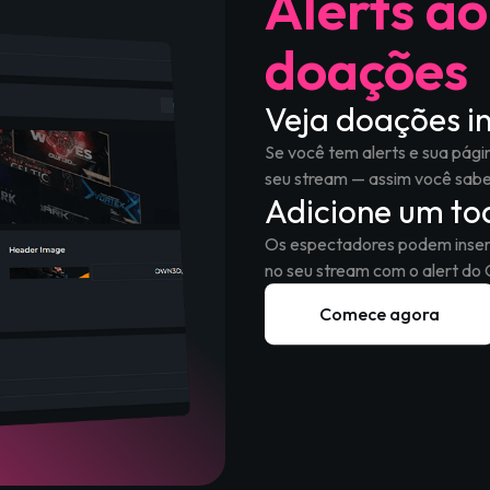
Alerts ao
doações
Veja doações 
Se você tem alerts e sua pág
seu stream — assim você sab
Adicione um to
Os espectadores podem inser
no seu stream com o alert d
Comece agora