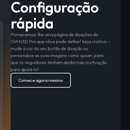
Configuração
rápida
Fornecemos-lhe uma página de doações do
OWN3D Pro que vôce pode definir! Seja criativo –
mude a cor do seu botão de doação ou
personalize as suas imagens como quiser, para
que os seguidores tenham ainda mais motivação
para apoiá-lo!
Comece agora mesmo