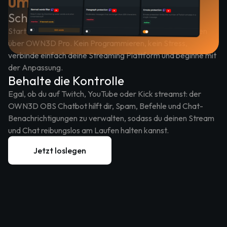
um deinen Chat
Schnell eingerichtet
Starte deinen Chatbot für OBS Studio in wenigen Minuten
über OWN3D Pro. Kein Programmieren, kein Stress,
verbinde einfach deine Streaming Plattform und beginne mit
der Anpassung.
Behalte die Kontrolle
Egal, ob du auf Twitch, YouTube oder Kick streamst: der
OWN3D OBS Chatbot hilft dir, Spam, Befehle und Chat-
Benachrichtigungen zu verwalten, sodass du deinen Stream
und Chat reibungslos am Laufen halten kannst.
Jetzt loslegen