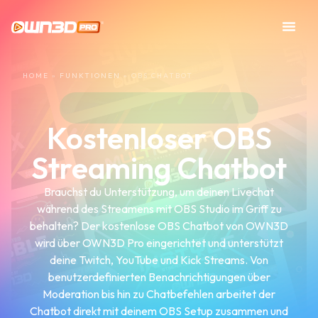
HOME
»
FUNKTIONEN
»
OBS CHATBOT
Kostenloser OBS
Streaming Chatbot
Brauchst du Unterstützung, um deinen Livechat
während des Streamens mit OBS Studio im Griff zu
behalten? Der kostenlose OBS Chatbot von OWN3D
wird über OWN3D Pro eingerichtet und unterstützt
deine Twitch, YouTube und Kick Streams. Von
benutzerdefinierten Benachrichtigungen über
Moderation bis hin zu Chatbefehlen arbeitet der
Chatbot direkt mit deinem OBS Setup zusammen und