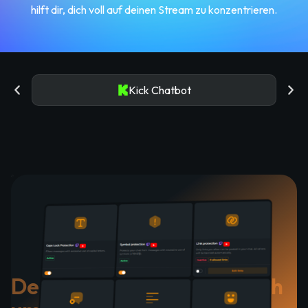
hilft dir, dich voll auf deinen Stream zu konzentrieren.
Kick Chatbot
Dein Chatbot kümmert sich