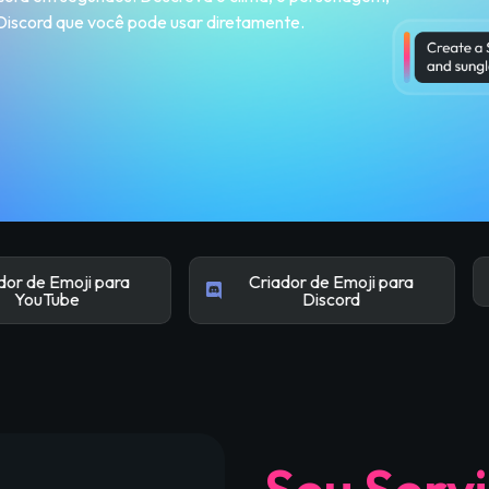
Discord que você pode usar diretamente.
ji para
Criador de Emoji para
Criador
e
Discord