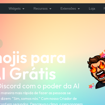
Widgets
Recursos
Extensões
Loja
ojis para
I Grátis
Discord com o poder da AI
a maneira mais rápida de fazer as pessoas se
 dizem: “Sim, somos nós.” Com nosso Criador de
iscord em segundos. Descreva o clima, o personagem,