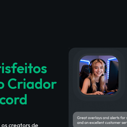
isfeitos
o Criador
scord
 os creators de