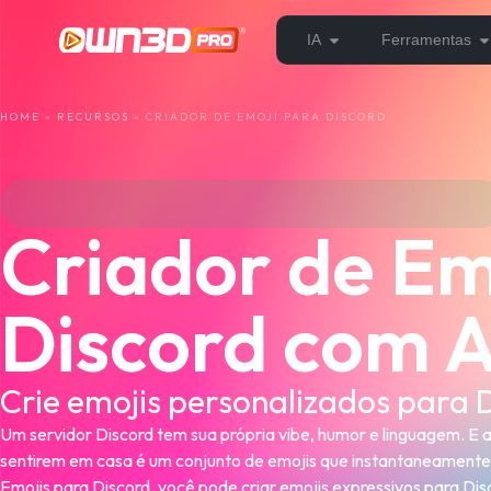
IA
Ferramentas
HOME
»
RECURSOS
»
CRIADOR DE EMOJI PARA DISCORD
Criador de Em
Discord com A
Crie emojis personalizados para 
Um servidor Discord tem sua própria vibe, humor e linguagem. E 
sentirem em casa é um conjunto de emojis que instantaneamente
Emojis para Discord, você pode criar emojis expressivos para D