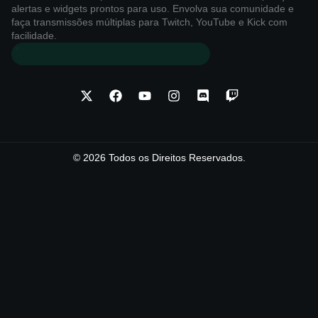
alertas e widgets prontos para uso. Envolva sua comunidade e
faça transmissões múltiplas para Twitch, YouTube e Kick com
facilidade.
© 2026 Todos os Direitos Reservados.