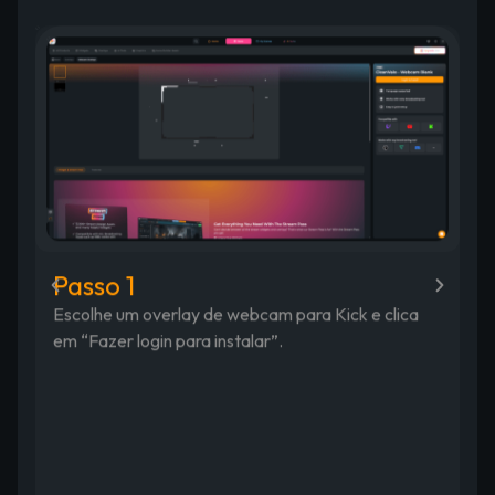
P
Passo 1
Fa
Escolhe um overlay de webcam para Kick e clica
pr
em “Fazer login para instalar”.
“I
o
ay,