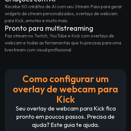
Recebe 50 créditos de AI com seu Stream Pass para gerar
widgets de stream personalizados, overlays de webcam
para Kick, emotes e muito mais.
Pronto para multistreaming
Faz stream no Twitch, YouTube e Kick com overlays de
webcam e todas as ferramentas que tu precisas para uma
livestream com visual profissional.
Como configurar um
overlay de webcam para
Kick
Seu overlay de webcam para Kick fica
pronto em poucos passos. Precisa de
ajuda? Este guia te ajuda.