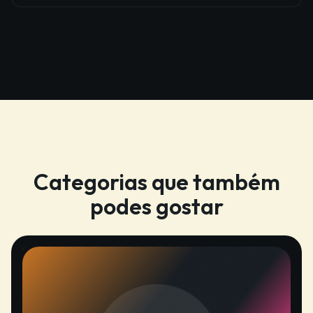
Categorias que também
podes gostar