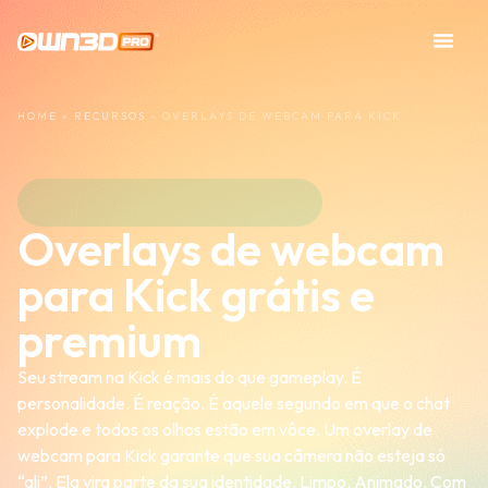
HOME
»
RECURSOS
»
OVERLAYS DE WEBCAM PARA KICK
Overlays de webcam
para Kick grátis e
premium
Seu stream na Kick é mais do que gameplay. É
personalidade. É reação. É aquele segundo em que o chat
explode e todos os olhos estão em vôce. Um overlay de
webcam para Kick garante que sua câmera não esteja só
“ali”. Ela vira parte da sua identidade. Limpo. Animado. Com