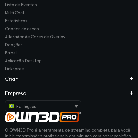
Lista de Eventos
Multi Chat
Estatísticas
Criador de cenas
Alterador de Cores de Overlay
Doações
Painel
Aplicação Desktop
Linkspree
Criar
Empresa
Português
O OWN3D Pro é a ferramenta de streaming completa para você.
Inicie transmissões profissionais em minutos com sobreposições,