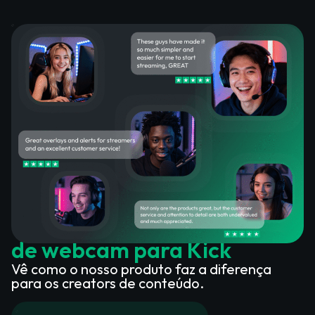
O que clientes satisfeitos
dizem sobre nossos overlays
de webcam para Kick
Vê como o nosso produto faz a diferença
para os creators de conteúdo.