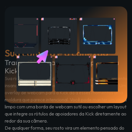
Sua câmera é a conexão
Transforma reações em impacto na
Kick
Sua risada após um clutch. Sua descrença após um momento
insano. Seu foco silencioso antes de uma grande jogada. Um
overlay de webcam para a Kick dá a esses momentos uma
moldura que parece intencional. Você pode manter um visual
limpo com uma borda de webcam sutil ou escolher um layout
que integre os rótulos de apoiadores da Kick diretamente ao
redor da sua câmera.
De qualquer forma, seu rosto vira um elemento pensado do