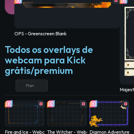
OPS - Greenscreen Blank
Todos os overlays de
webcam para Kick
grátis/premium
Plan
Majest
Fire and Ice - Webcam Blank
The Witcher - Webcam Blank
Digimon Adventure 