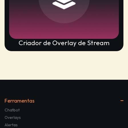
Criador de Overlay de Stream
Ferramentas
Chatbot
Overlays
Alertas