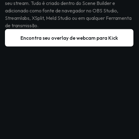
seu stream. Tudo é criado dentro do Scene Builder e
adicionado como fonte de navegador no OBS Studio,
Streamlabs, XSplit, Meld Studio ou em qualquer Ferramenta
de transmissão.
Encontra seu overlay de webcam para Kick