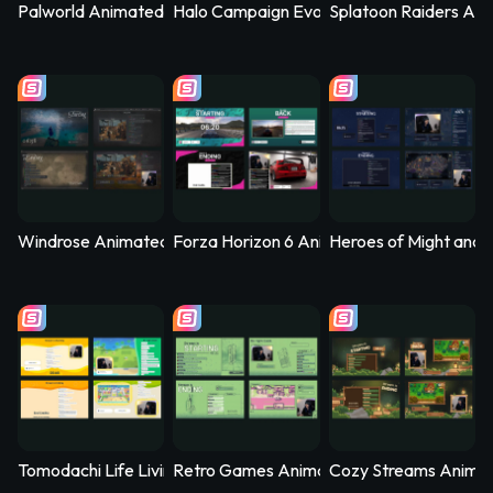
Palworld Animated Stream Overlay – PalSync
Halo Campaign Evolved Animated Stream 
Splatoon Raiders Ani
Windrose Animated Stream Overlay - Stormtide
Forza Horizon 6 Animated Stream Overlay
Heroes of Might and 
Tomodachi Life Living the Dream Animated Stream Overlay - 
Retro Games Animated Stream Overlay –
Cozy Streams Anima