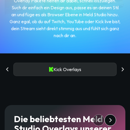
Overlay Pakete helfen dir dabei, schnell loszulegen.
Such dir einfach ein Design aus, passe es an deinen Stil
an und füge es als Browser Ebene in Meld Studio hinzu.
Ganz egal, ob du auf Twitch, YouTube oder Kick live bist,
dein Stream sieht direkt stimmig aus und fühlt sich ganz
nach dir an.
Kick Overlays
Die beliebtesten Meld
Studio Overlays unserer