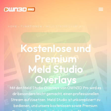
HOME
»
FUNKTIONEN
»
MELD STUDIO OVERLAYS
Kostenlose und
Premium
Meld Studio
Overlays
Mit den Meld Studio Overlays von OWN3D Pro wird es
dir besonders leicht gemacht, einen professionellen
Stream aufzusetzen. Meld Studio ist unkompliziert zu
bedienen, und unsere kostenlosen sowie Premium