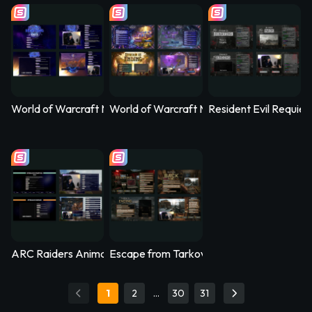
World of Warcraft Midnight Animated Stream Overlay – Nethe
World of Warcraft Midnight Animated Str
Resident Evil Requi
ARC Raiders Animated Stream Overlay – Arcfall
Escape from Tarkov Animated Stream Ove
1
2
…
30
31