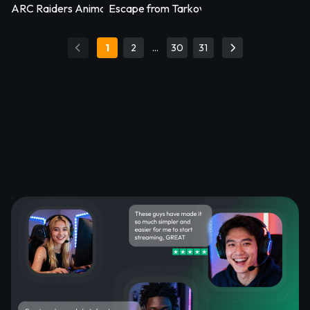
ARC Raiders Animated Stream Overlay – Arcfall
Escape from Tarkov Animated Stream Ove
1
2
…
30
31