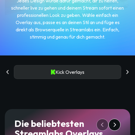
Jedes Design wurde dafür gemacht, dir zu helfen,
schneller live zu gehen und deinem Stream sofort einen
professionellen Look zu geben. Wähle einfach ein
Overlay aus, passe es an deinen Stil an und füge es
direkt als Browserquelle in Streamlabs ein. Einfach,
stimmig und genau für dich gemacht.
Kick Overlays
Die beliebtesten
Streamlabs Overlays