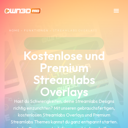
HOME
»
FUNKTIONEN
»
STREAMLABS OVERLAYS
Kostenlose und
Premium
Streamlabs
Overlays
Hast du Schwierigkeiten, deine Streamlabs Designs
richtig einzurichten? Mit unseren gebrauchsfertigen,
kostenlosen Streamlabs Overlays und Premium
Streamlabs Themes kannst du ganz entspannt starten.