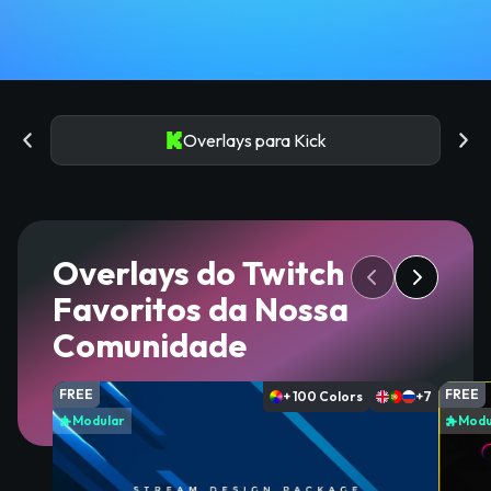
Overlays para Kick
Overlays do Twitch
Favoritos da Nossa
Comunidade
FREE
FREE
+ 100 Colors
+7
Modular
Modu