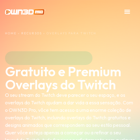
HOME
»
RECURSOS
»
OVERLAYS PARA TWITCH
Gratuito e Premium
Overlays do Twitch
O seu stream do Twitch deve parecer o seu espaço, e os
overlays do Twitch ajudam a dar vida a essa sensação. Com
o OWN3D Pro, vôce tem acesso a uma enorme coleção de
overlays do Twitch, incluindo overlays do Twitch gratuitos e
designs animados que correspondem ao seu estilo pessoal.
Quer vôce esteja apenas a começar ou a refinar o seu