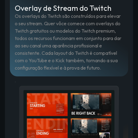
Overlay de Stream do Twitch
Os overlays do Twitch são construídos para elevar
o seu stream. Quer vôce comece com overlays do
Twitch gratuitos ou modelos do Twitch premium,
todos os recursos funcionam em conjunto para dar
ao seu canal uma aparência profissional e
consistente. Cada layout do Twitch é compatível
com o YouTube e o Kick também, tornando a sua
configuração flexível e à prova de futuro.