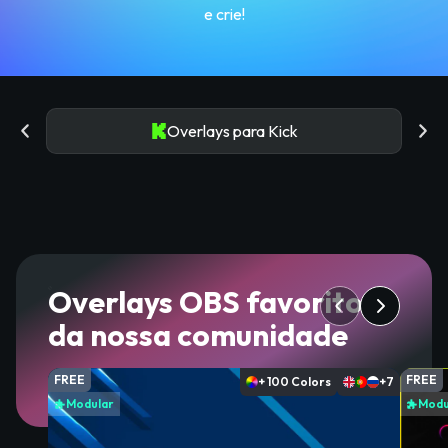
e crie!
Overlays para Kick
Overlays OBS favoritos
da nossa comunidade
FREE
FREE
+ 100 Colors
+7
Modular
Modu