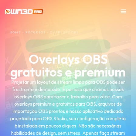
HOME
»
RECURSOS
»
OVERLAYS OBS
Overlays OBS
gratuitos e premium
Projetar um layout de stream limpo para OBS pode ser
frustrante e demorado. É por isso que criamos nossos
overlays OBS para fazer o trabalho para vôce. Com
overlays premium e gratuitos para OBS, arquivos de
importação OBS prontos e nosso aplicativo dedicado
projetado para OBS Studio, sua configuração completa
é instalada em poucos cliques. Não são necessárias
habilidades de design, sem stress. Apenas faça stream